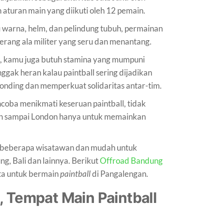
aturan main yang diikuti oleh 12 pemain.
ru warna, helm, dan pelindung tubuh, permainan
rang ala militer yang seru dan menantang.
i, kamu juga butuh stamina yang mumpuni
nggak heran kalau paintball sering dijadikan
onding dan memperkuat solidaritas antar-tim.
oba menikmati keseruan paintball, tidak
auh sampai London hanya untuk memainkan
h beberapa wisatawan dan mudah untuk
g, Bali dan lainnya. Berikut
Offroad Bandung
ta untuk bermain
paintball
di Pangalengan.
, Tempat Main Paintball