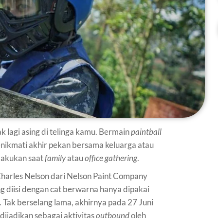
ak lagi asing di telinga kamu. Bermain
paintball
enikmati akhir pekan bersama keluarga atau
ilakukan saat
family
atau
office gathering
.
Charles Nelson dari Nelson Paint Company
 diisi dengan cat berwarna hanya dipakai
 Tak berselang lama, akhirnya pada 27 Juni
dijadikan sebagai aktivitas
outbound
oleh