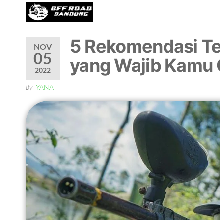
OFFROAD
Wisata
Offroad
BANDUNG
di
5 Rekomendasi Te
NOV
Bandung
05
yang Wajib Kamu 
2022
By
YANA