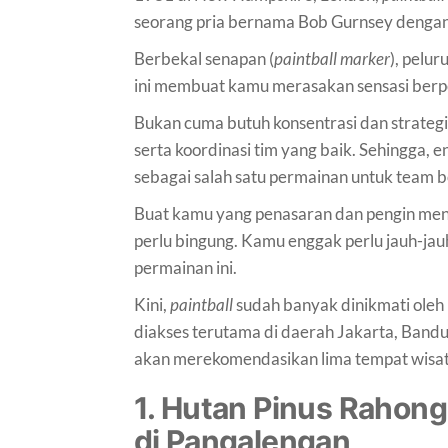
seorang pria bernama Bob Gurnsey dengan 
Berbekal senapan (
paintball marker
), pelu
ini membuat kamu merasakan sensasi berpe
Bukan cuma butuh konsentrasi dan strateg
serta koordinasi tim yang baik. Sehingga, e
sebagai salah satu permainan untuk team b
Buat kamu yang penasaran dan pengin menc
perlu bingung. Kamu enggak perlu jauh-j
permainan ini.
Kini,
paintball
sudah banyak dinikmati ole
diakses terutama di daerah Jakarta, Bandun
akan merekomendasikan lima tempat wisa
1. Hutan Pinus Rahong
di Pangalengan