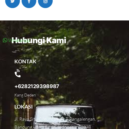
Hubungi Kami
WhatsApp
KONTAK
+6282129398987
Kang Deden
LOKASI
Jl. Raya Situ Cileunca KM. 4 Pangalengan,
Bandung, Jawa Barat, Indonesia 40378