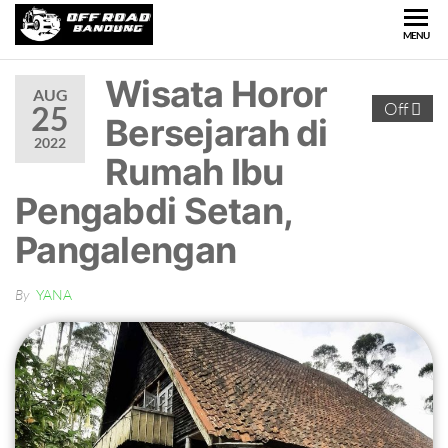
OFFROAD
Wisata
MENU
Offroad
BANDUNG
di
Wisata Horor
AUG
Bandung
Off
25
Bersejarah di
2022
Rumah Ibu
Pengabdi Setan,
Pangalengan
By
YANA