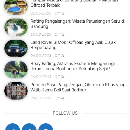
Offroad Terbaik
01/05/2026
Off
Rafting Pangalengan: Wisata Petualangan Seru di
Bandung
18/03/2026
Off
Land Rover Si Mobil Offroad yang Asik Diajak
Berpetualang
06/03/2023
Off
Body Rafting, Aktivitas Ekstrem Mengarungi
Jeram Tanpa Boat untuk Petualang Sejati!
26/02/2023
Off
Permen Susu Pangalengan, Oleh-oleh Khas yang
Wajib Kamu Beli Saat Berlibur
25/02/2023
Off
FOLLOW US