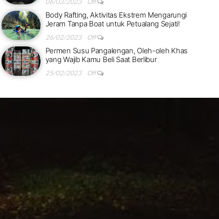
06/03/2023
Off
Body Rafting, Aktivitas Ekstrem Mengarungi
Jeram Tanpa Boat untuk Petualang Sejati!
26/02/2023
Off
Permen Susu Pangalengan, Oleh-oleh Khas
yang Wajib Kamu Beli Saat Berlibur
25/02/2023
Off