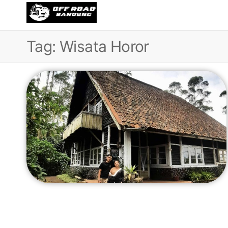
OFFROAD
Wisata
Offroad
BANDUNG
di
Tag:
Wisata Horor
Bandung