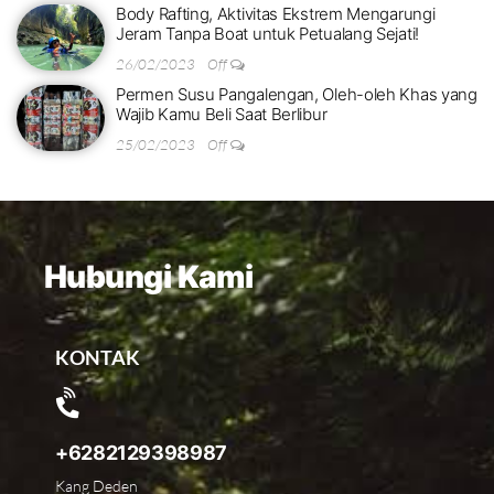
Body Rafting, Aktivitas Ekstrem Mengarungi
Jeram Tanpa Boat untuk Petualang Sejati!
26/02/2023
Off
Permen Susu Pangalengan, Oleh-oleh Khas yang
Wajib Kamu Beli Saat Berlibur
25/02/2023
Off
Hubungi Kami
KONTAK
+6282129398987
Kang Deden