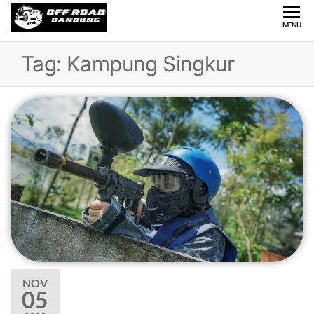
OFFROAD
Wisata
MENU
Offroad
BANDUNG
di
Tag:
Kampung Singkur
Bandung
NOV
05