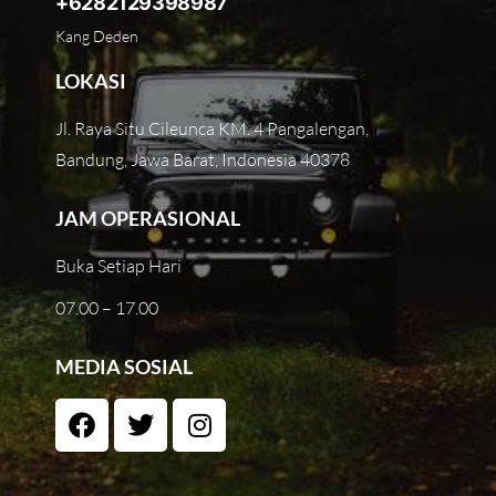
+6282129398987
Kang Deden
LOKASI
Jl. Raya Situ Cileunca KM. 4 Pangalengan,
Bandung, Jawa Barat, Indonesia 40378
JAM OPERASIONAL
Buka Setiap Hari
07.00 – 17.00
MEDIA SOSIAL