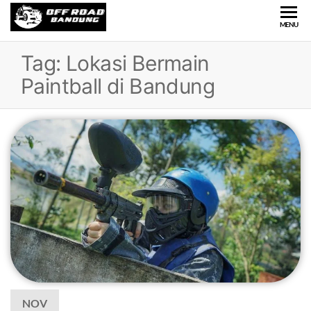
OFFROAD
Wisata
MENU
Offroad
BANDUNG
di
Tag:
Lokasi Bermain
Bandung
Paintball di Bandung
NOV