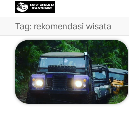
OFFROAD
Wisata
Offroad
BANDUNG
di
Tag:
rekomendasi wisata
Bandung