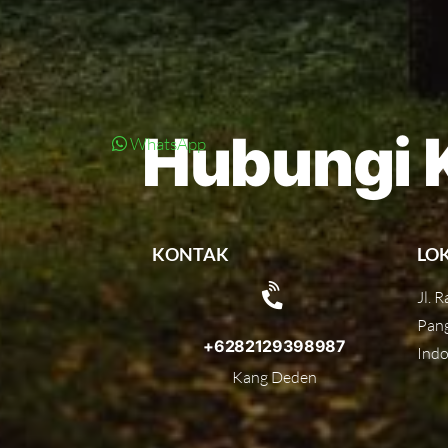
Hubungi 
WhatsApp
KONTAK
LO
Jl. 
Pang
+6282129398987
Indo
Kang Deden