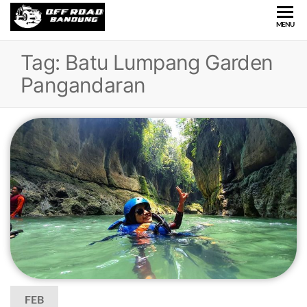
OFFROAD
Wisata
MENU
Offroad
BANDUNG
di
Tag:
Batu Lumpang Garden
Bandung
Pangandaran
FEB